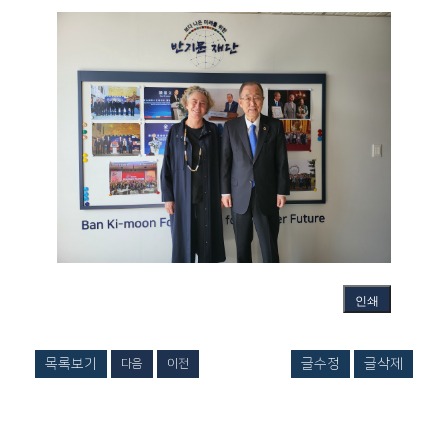
인쇄
목록보기
글수정
글삭제
다음
이전