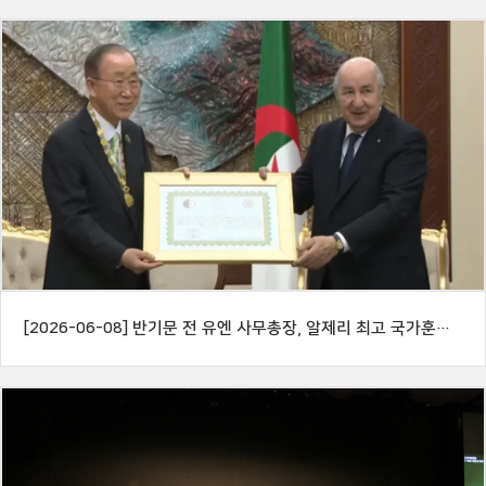
[2026-06-08] 반기문 전 유엔 사무총장, 알제리 최고 국가훈장 수훈… 테분 대통령의 리더십과 알제리의 글로벌 지속가능발전 비전 평가